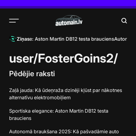
Skip
to
content
Menu
Searc
iska elegance: Aston Martin DB12 testa brauciens
Autonomā 
Ziņas
user/FosterGoins2/
Pēdējie raksti
Zaļā jauda: Kā ūdeņraža dzinēji kļūst par nākotnes
alternatīvu elektromobiļiem
Sportiska elegance: Aston Martin DB12 testa
brauciens
Autonomā braukšana 2025: Kā pašvadāmie auto